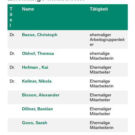
T
Name
Tätigkeit
it
e
l
Dr.
Basse, Christoph
ehemaliger
Arbeitsgruppenleit
er
Dr.
Obhof, Theresa
ehemalige
Mitarbeiterin
Dr.
Hofman , Kai
Ehemaliger
Mitarbeiter
Dr.
Kellner, Nikola
Ehemalige
Mitarbeiterin
Bisson, Alexander
Ehemaliger
Mitarbeiter
Dillner, Bastian
Ehemaliger
Mitarbeiter
Goos, Sarah
Ehemalige
Mitarbeiterin