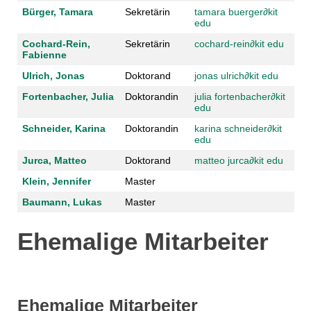
Bürger, Tamara
Sekretärin
tamara buerger
∂
kit
edu
Cochard-Rein,
Sekretärin
cochard-rein
∂
kit edu
Fabienne
Ulrich, Jonas
Doktorand
jonas ulrich
∂
kit edu
Fortenbacher, Julia
Doktorandin
julia fortenbacher
∂
kit
edu
Schneider, Karina
Doktorandin
karina schneider
∂
kit
edu
Jurca, Matteo
Doktorand
matteo jurca
∂
kit edu
Klein, Jennifer
Master
Baumann, Lukas
Master
Ehemalige Mitarbeiter
Ehemalige Mitarbeiter